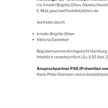
c/o Irmelin Brigitta Otten, Olewischtwi
E-Mail: geschaeftsstelle(at)herv.de
Vertreten durch
Irmelin Brigitta Otten
Viktoria Danneker
RegisternummerAmtsgericht Hamburg
Inhaltlich verantwortlich i.S.v. § 55 Abs. 
Ansprechpartner PSG (Prävention sexu
Hans-Peter Deimann, eishockey(at)hpd