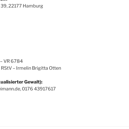
et 39, 22177 Hamburg
 – VR 6784
2 RStV – Irmelin Brigitta Otten
alisierter Gewalt):
eimann.de, 0176 43917617