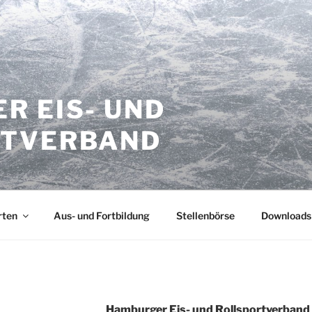
R EIS- UND
RTVERBAND
rten
Aus- und Fortbildung
Stellenbörse
Downloads
Hamburger Eis- und Rollsportverband 