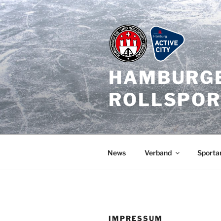
Zum
Inhalt
springen
HAMBURGE
ROLLSPO
News
Verband
Sporta
IMPRESSUM