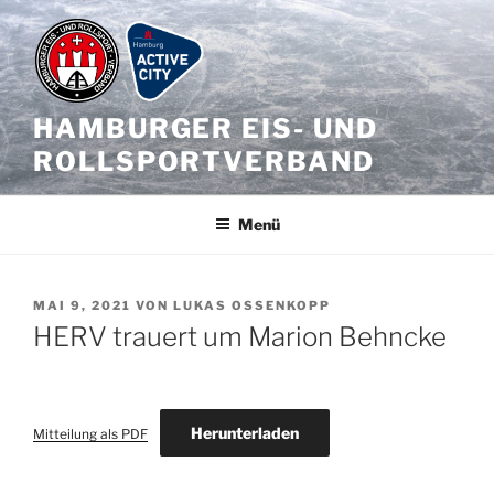
Zum
Inhalt
springen
HAMBURGER EIS- UND
ROLLSPORTVERBAND
Menü
VERÖFFENTLICHT
MAI 9, 2021
VON
LUKAS OSSENKOPP
AM
HERV trauert um Marion Behncke
Herunterladen
Mitteilung als PDF